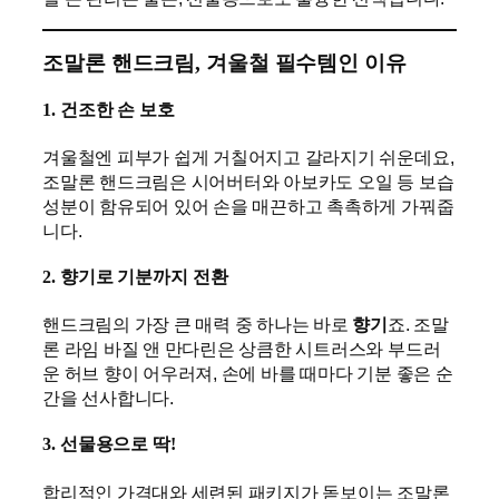
조말론 핸드크림, 겨울철 필수템인 이유
1.
건조한 손 보호
겨울철엔 피부가 쉽게 거칠어지고 갈라지기 쉬운데요,
조말론 핸드크림은 시어버터와 아보카도 오일 등 보습
성분이 함유되어 있어 손을 매끈하고 촉촉하게 가꿔줍
니다.
2.
향기로 기분까지 전환
핸드크림의 가장 큰 매력 중 하나는 바로
향기
죠. 조말
론 라임 바질 앤 만다린은 상큼한 시트러스와 부드러
운 허브 향이 어우러져, 손에 바를 때마다 기분 좋은 순
간을 선사합니다.
3.
선물용으로 딱!
합리적인 가격대와 세련된 패키지가 돋보이는 조말론