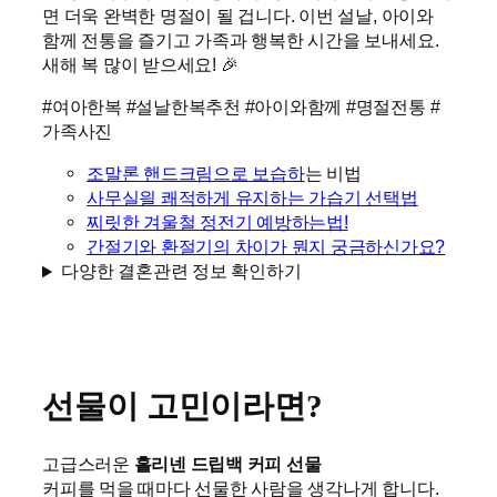
면 더욱 완벽한 명절이 될 겁니다. 이번 설날, 아이와
함께 전통을 즐기고 가족과 행복한 시간을 보내세요.
새해 복 많이 받으세요! 🎉
#여아한복 #설날한복추천 #아이와함께 #명절전통 #
가족사진
조말론 핸드크림으로 보습하
는 비법
사무실읠 쾌적하게 유지하는 가습기 선택법
찌릿한 겨울철 정전기 예방하는법!
간절기와 환절기의 차이가 뭔지 궁금하신가요?
다양한 결혼관련 정보 확인하기
선물이 고민이라면?
고급스러운
홀리넨 드립백 커피 선물
커피를 먹을 때마다 선물한 사람을 생각나게 합니다.