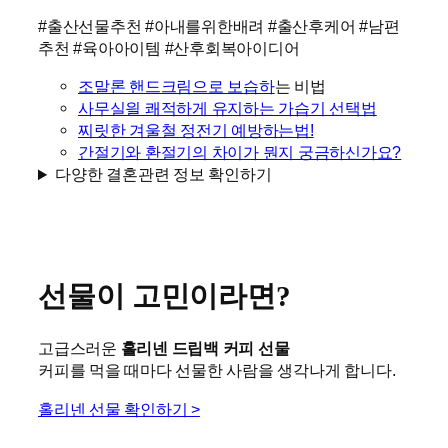
#출산선물추천 #아내를위한배려 #출산후케어 #남편
추천 #육아아이템 #산후회복아이디어
조말론 핸드크림으로 보습하
는 비법
사무실읠 쾌적하게 유지하는 가습기 선택법
찌릿한 겨울철 정전기 예방하는법!
간절기와 환절기의 차이가 뭔지 궁금하신가요?
다양한 결혼관련 정보 확인하기
선물이 고민이라면?
고급스러운
홀리넨 드립백 커피 선물
커피를 먹을 때마다 선물한 사람을 생각나게 합니다.
홀리넨 선물 확인하기 >